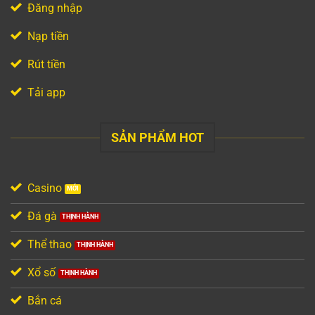
Đăng nhập
Nạp tiền
Rút tiền
Tải app
SẢN PHẨM HOT
Casino
Đá gà
Thể thao
Xổ số
Bắn cá