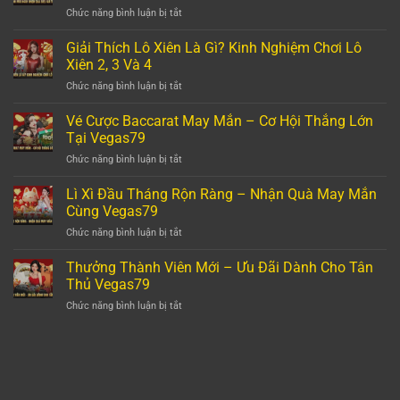
Là
Chức năng bình luận bị tắt
ở
Gì?
Cách
Chia
Điểm
Giải Thích Lô Xiên Là Gì? Kinh Nghiệm Chơi Lô
Sẻ
Danh
Cách
Xiên 2, 3 Và 4
Mỗi
Đọc
Chức năng bình luận bị tắt
ở
Ngày
Kèo
Giải
Nhận
Chuẩn
Thích
Vé Cược Baccarat May Mắn – Cơ Hội Thắng Lớn
Quà
Xác
Lô
Siêu
Tại Vegas79
Xiên
Giá
Chức năng bình luận bị tắt
ở
Là
Trị
Vé
Gì?
Tại
Cược
Lì Xì Đầu Tháng Rộn Ràng – Nhận Quà May Mắn
Kinh
Vegas79
Baccarat
Nghiệm
Cùng Vegas79
May
Chơi
Chức năng bình luận bị tắt
ở
Mắn
Lô
Lì
–
Xiên
Xì
Thưởng Thành Viên Mới – Ưu Đãi Dành Cho Tân
Cơ
2,
Đầu
Hội
Thủ Vegas79
3
Tháng
Thắng
Và
Chức năng bình luận bị tắt
ở
Rộn
Lớn
4
Thưởng
Ràng
Tại
Thành
–
Vegas79
Viên
Nhận
Mới
Quà
–
May
Ưu
Mắn