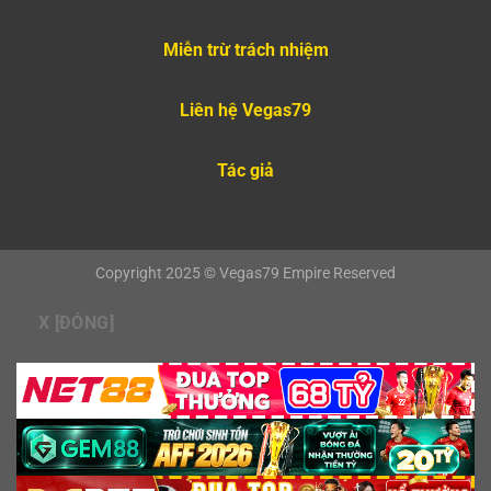
Miễn trừ trách nhiệm
Liên hệ Vegas79
Tác giả
Copyright 2025 © Vegas79 Empire Reserved
X [ĐÓNG]