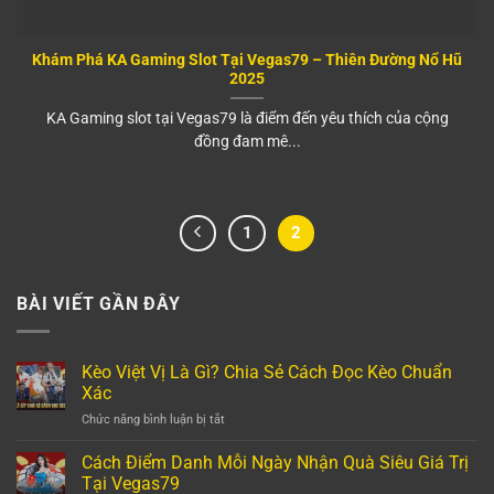
Khám Phá KA Gaming Slot Tại Vegas79 – Thiên Đường Nổ Hũ
2025
KA Gaming slot tại Vegas79 là điểm đến yêu thích của cộng
đồng đam mê...
1
2
BÀI VIẾT GẦN ĐÂY
Kèo Việt Vị Là Gì? Chia Sẻ Cách Đọc Kèo Chuẩn
Xác
Chức năng bình luận bị tắt
ở
Kèo
Việt
Cách Điểm Danh Mỗi Ngày Nhận Quà Siêu Giá Trị
Vị
Tại Vegas79