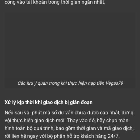
công vào tài khoản trong thời gian ngắn nhất.
Các lưu ý quan trọng khi thực hiện nạp tiền Vegas79
Xử lý kịp thời khi giao dịch bị gián đoạn
Nếu sau vài phút mà số dư vẫn chưa được cập nhật, đừng
vội thực hiện giao dịch mới. Thay vào đó, hãy chụp màn
hình toàn bộ quá trình, bao gồm thời gian và mã giao dịch,
rồi liên hệ ngay với bộ phận hỗ trợ khách hàng 24/7.