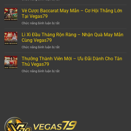
Ngày
Kèo
Giải
Nhận
Chuẩn
Thích
Vé Cược Baccarat May Mắn – Cơ Hội Thắng Lớn
Quà
Xác
Lô
Siêu
Tại Vegas79
Xiên
Giá
Chức năng bình luận bị tắt
ở
Là
Trị
Vé
Gì?
Tại
Cược
Lì Xì Đầu Tháng Rộn Ràng – Nhận Quà May Mắn
Kinh
Vegas79
Baccarat
Nghiệm
Cùng Vegas79
May
Chơi
Chức năng bình luận bị tắt
ở
Mắn
Lô
Lì
–
Xiên
Xì
Thưởng Thành Viên Mới – Ưu Đãi Dành Cho Tân
Cơ
2,
Đầu
Hội
Thủ Vegas79
3
Tháng
Thắng
Và
Chức năng bình luận bị tắt
ở
Rộn
Lớn
4
Thưởng
Ràng
Tại
Thành
–
Vegas79
Viên
Nhận
Mới
Quà
–
May
Ưu
Mắn
Đãi
Cùng
Dành
Vegas79
Cho
Tân
Thủ
Vegas79