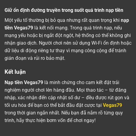
Giữ ổn định đường truyền trong suốt quá trình nạp tiền
Một yếu tố thường bị bỏ qua nhưng rất quan trọng khi
nạp
tiền Vegas79
là kết nối mạng. Trong quá trình nạp, nếu
mạng yếu hoặc bị ngắt đột ngột, hệ thống có thể không ghi
nhận giao dịch. Người chơi nên sử dụng Wi-Fi ổn định hoặc
dữ liệu di động riêng tư thay vì mạng công cộng để tránh
gián đoạn và rủi ro bảo mật.
Kết luận
Nạp tiền Vegas79
là minh chứng cho cam kết đặt trải
nghiệm người chơi lên hàng đầu. Mọi thao tác – từ đăng
nhập, xác nhận đến cập nhật số dư – đều được rút gọn và
tối ưu hóa để bạn có thể bắt đầu đặt cược tại
Vegas79
trong thời gian ngắn nhất. Nếu bạn đã nắm rõ từng quy
trình, hãy thực hiện bơm vốn để chơi ngay!