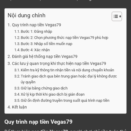
Nội dung chính
Quy trình nạp tiền Vegas79
Bước 1: Đăng nhập
Bước 2: Chọn phương thức nạp tiền Vegas79 phù hợp
Bước 3: Nhập số tiền muốn nạp
Bước 4: Xác nhận
Đánh giá hệ thống nạp tiền Vegas79
Các lưu ý quan trọng khi thực hiện nạp tiền Vegas79
Kiểm tra kỹ thông tin nhận tiền và nội dung chuyển khoản
Tránh giao dịch qua bên trung gian hoặc đại lý không được
ủy quyền
Giữ lại bằng chứng giao dịch
Xử lý kịp thời khi giao dịch bị gián đoạn
Giữ ổn định đường truyền trong suốt quá trình nạp tiền
Kết luận
Quy trình nạp tiền Vegas79