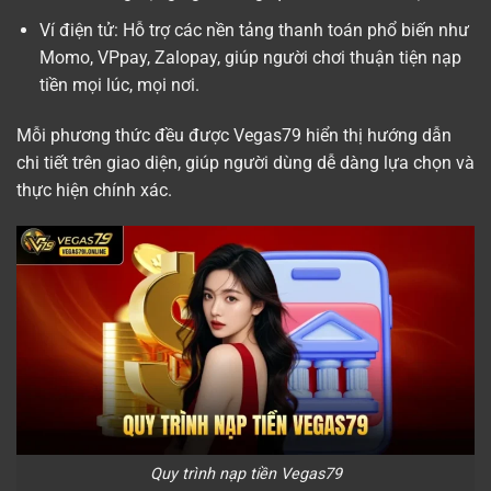
Ví điện tử: Hỗ trợ các nền tảng thanh toán phổ biến như
Momo, VPpay, Zalopay, giúp người chơi thuận tiện nạp
tiền mọi lúc, mọi nơi.
Mỗi phương thức đều được Vegas79 hiển thị hướng dẫn
chi tiết trên giao diện, giúp người dùng dễ dàng lựa chọn và
thực hiện chính xác.
Quy trình nạp tiền Vegas79